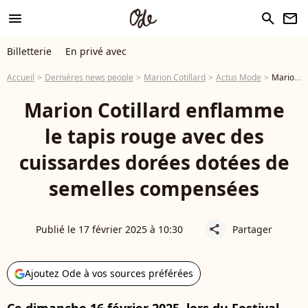
menu
search
newsletter
Billetterie
En privé avec
Accueil
Dernières news people
Marion Cotillard
Actus Mode
Marion Cotillard enflamme le tapis rouge avec des cuissardes dorées dotées de semelles compensées
Marion Cotillard enflamme
le tapis rouge avec des
cuissardes dorées dotées de
semelles compensées
Publié le 17 février 2025 à 10:30
Partager
share
Ajoutez Ode à vos sources préférées