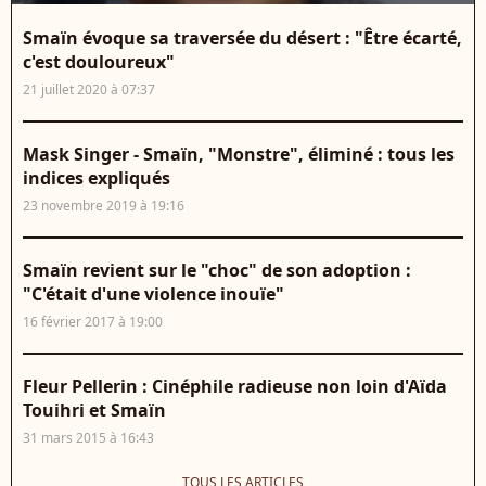
Smaïn évoque sa traversée du désert : "Être écarté,
c'est douloureux"
21 juillet 2020 à 07:37
Mask Singer - Smaïn, "Monstre", éliminé : tous les
indices expliqués
23 novembre 2019 à 19:16
Smaïn revient sur le "choc" de son adoption :
"C'était d'une violence inouïe"
16 février 2017 à 19:00
Fleur Pellerin : Cinéphile radieuse non loin d'Aïda
Touihri et Smaïn
31 mars 2015 à 16:43
TOUS LES ARTICLES