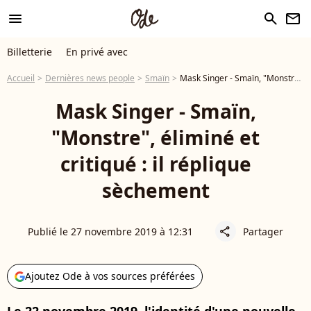
menu
search
newsletter
Billetterie
En privé avec
Accueil
Dernières news people
Smaïn
Mask Singer - Smaïn, "Monstre", éliminé et critiqué : il réplique sèchement
Mask Singer - Smaïn,
"Monstre", éliminé et
critiqué : il réplique
sèchement
Publié le 27 novembre 2019 à 12:31
Partager
share
Ajoutez Ode à vos sources préférées