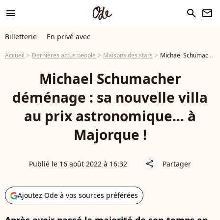
menu
search
newsletter
Billetterie
En privé avec
Accueil
Dernières actus people
Maisons des stars
Michael Schumacher déménage : sa nouvelle villa au prix astronomique... à Majorque !
Michael Schumacher
déménage : sa nouvelle villa
au prix astronomique... à
Majorque !
Publié le 16 août 2022 à 16:32
Partager
share
Ajoutez Ode à vos sources préférées