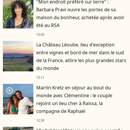
"Mon endroit préféré sur terre" :
Barbara Pravi ouvre les portes de sa
maison du bonheur, achetée après avoir
été au RSA
13:43
La Château Léoube, lieu d'exception
entre vignes et bord de mer dans le sud
de la France, attire les plus grandes stars
du monde
13:11
Martin Kretz en séjour au bout du
player2
monde avec Clémentine : le couple
rejoint un lieu cher à Raïssa, la
compagne de Raphaël
12:39