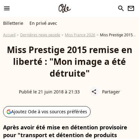
menu
search
newsletter
Billetterie
En privé avec
Accueil
Dernières news people
Miss France 2026
Miss Prestige 2015 remise en liberté : "Mon image a été détruite"
Miss Prestige 2015 remise en
liberté : "Mon image a été
détruite"
Publié le 21 juin 2018 à 21:33
Partager
share
Ajoutez Ode à vos sources préférées
Après avoir été mise en détention provisoire
pour "transport et détention de produits