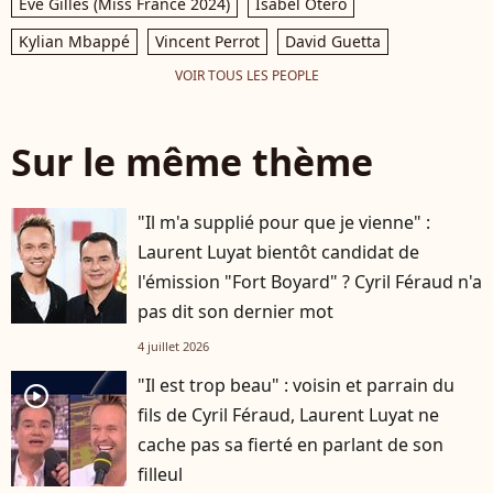
Eve Gilles (Miss France 2024)
Isabel Otero
Kylian Mbappé
Vincent Perrot
David Guetta
VOIR TOUS LES PEOPLE
Sur le même thème
"Il m'a supplié pour que je vienne" :
Laurent Luyat bientôt candidat de
l'émission "Fort Boyard" ? Cyril Féraud n'a
pas dit son dernier mot
4 juillet 2026
"Il est trop beau" : voisin et parrain du
player2
fils de Cyril Féraud, Laurent Luyat ne
cache pas sa fierté en parlant de son
filleul