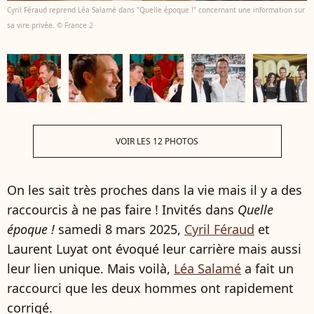
Cyril Féraud reprend Léa Salamé dans "Quelle époque !" concernant une information sur
sa vire privée. © France 2
VOIR LES 12 PHOTOS
On les sait très proches dans la vie mais il y a des
raccourcis à ne pas faire ! Invités dans
Quelle
époque !
samedi 8 mars 2025,
Cyril Féraud
et
Laurent Luyat ont évoqué leur carrière mais aussi
leur lien unique. Mais voilà,
Léa Salamé
a fait un
raccourci que les deux hommes ont rapidement
corrigé.