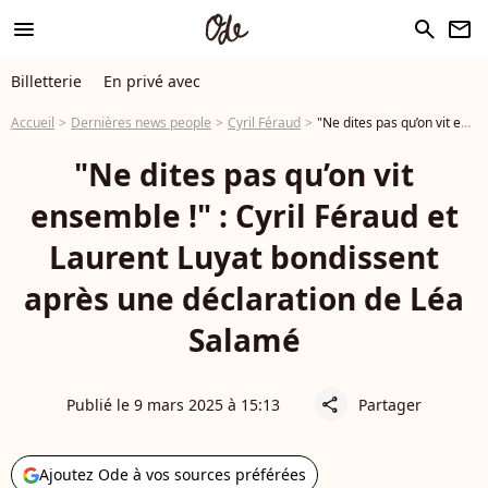
menu
search
newsletter
Billetterie
En privé avec
Accueil
Dernières news people
Cyril Féraud
"Ne dites pas qu’on vit ensemble !" : Cyril Féraud et Laurent Luyat bondissent après une déclaration de Léa Salamé
"Ne dites pas qu’on vit
ensemble !" : Cyril Féraud et
Laurent Luyat bondissent
après une déclaration de Léa
Salamé
Publié le 9 mars 2025 à 15:13
Partager
share
Ajoutez Ode à vos sources préférées