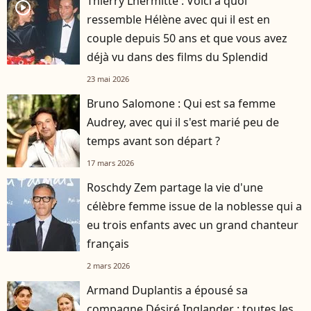
Thierry Lhermitte : Voici à quoi
player2
ressemble Hélène avec qui il est en
couple depuis 50 ans et que vous avez
déjà vu dans des films du Splendid
23 mai 2026
Bruno Salomone : Qui est sa femme
Audrey, avec qui il s'est marié peu de
temps avant son départ ?
17 mars 2026
Roschdy Zem partage la vie d'une
célèbre femme issue de la noblesse qui a
eu trois enfants avec un grand chanteur
français
2 mars 2026
Armand Duplantis a épousé sa
compagne Désiré Inglander : toutes les