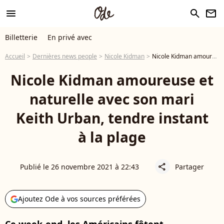
menu
search
newsletter
Billetterie
En privé avec
Accueil
Dernières news people
Nicole Kidman
Nicole Kidman amoureuse et naturelle avec son mari Keith Urban, tendre instant à la plage
Nicole Kidman amoureuse et
naturelle avec son mari
Keith Urban, tendre instant
à la plage
Publié le 26 novembre 2021 à 22:43
Partager
share
Ajoutez Ode à vos sources préférées