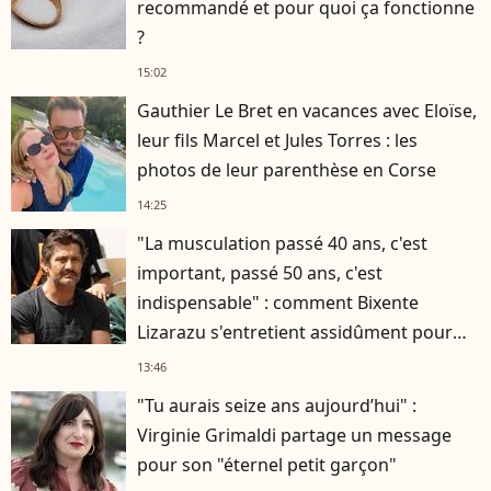
recommandé et pour quoi ça fonctionne
?
15:02
Gauthier Le Bret en vacances avec Eloïse,
leur fils Marcel et Jules Torres : les
photos de leur parenthèse en Corse
14:25
"La musculation passé 40 ans, c'est
important, passé 50 ans, c'est
indispensable" : comment Bixente
Lizarazu s'entretient assidûment pour
rester musclé à 56 ans ?
13:46
"Tu aurais seize ans aujourd’hui" :
Virginie Grimaldi partage un message
pour son "éternel petit garçon"