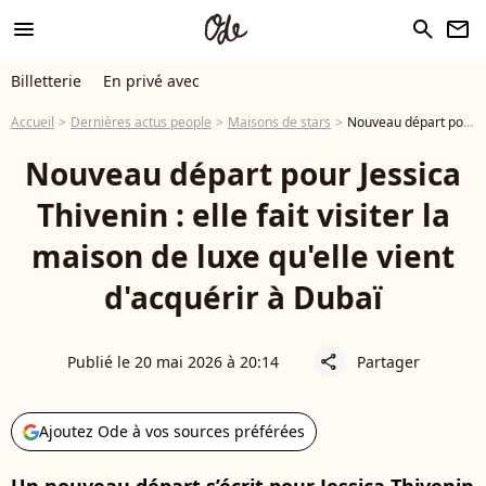
menu
search
newsletter
Billetterie
En privé avec
Accueil
Dernières actus people
Maisons de stars
Nouveau départ pour Jessica Thivenin : elle fait visiter la maison de luxe qu'elle vient d'acquérir à Dubaï
Nouveau départ pour Jessica
Thivenin : elle fait visiter la
maison de luxe qu'elle vient
d'acquérir à Dubaï
Publié le 20 mai 2026 à 20:14
Partager
share
Ajoutez Ode à vos sources préférées