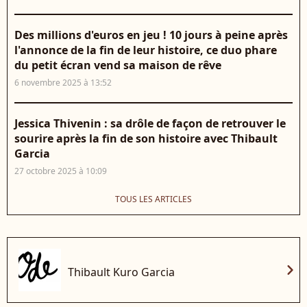
Des millions d'euros en jeu ! 10 jours à peine après
l'annonce de la fin de leur histoire, ce duo phare
du petit écran vend sa maison de rêve
6 novembre 2025 à 13:52
Jessica Thivenin : sa drôle de façon de retrouver le
sourire après la fin de son histoire avec Thibault
Garcia
27 octobre 2025 à 10:09
TOUS LES ARTICLES
chevron_right
Thibault Kuro Garcia