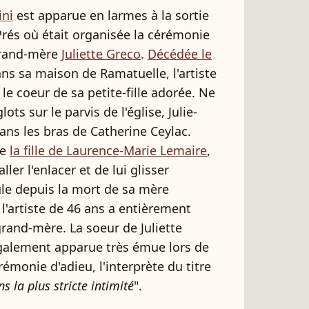
ini
est apparue en larmes à la sortie
Prés où était organisée la cérémonie
grand-mère
Juliette Greco
.
Décédée le
ns sa maison de Ramatuelle, l'artiste
le coeur de sa petite-fille adorée. Ne
ts sur le parvis de l'église, Julie-
ns les bras de Catherine Ceylac.
de
la fille de Laurence-Marie Lemaire
,
ler l'enlacer et de lui glisser
le depuis la mort de sa mère
, l'artiste de 46 ans a entièrement
grand-mère. La soeur de Juliette
également apparue très émue lors de
émonie d'adieu, l'interprète du titre
s la plus stricte intimité
".