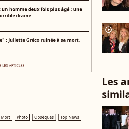
ec un homme deux fois plus âgé : une
orrible drame
player2
e" : Juliette Gréco ruinée à sa mort,
 LES ARTICLES
Les a
simil
Mort
Photo
Obsèques
Top News