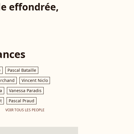
le effondrée,
ances
e
Pascal Bataille
archand
Vincent Niclo
a
Vanessa Paradis
t
Pascal Praud
VOIR TOUS LES PEOPLE