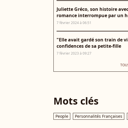
Juliette Gréco, son histoire av
romance interrompue par un h
7 février 2024 à 06:51
"Elle avait gardé son train de vi
confidences de sa petite-fille
7 février 2023 à 09:27
TOUS
Mots clés
People
Personnalités Françaises