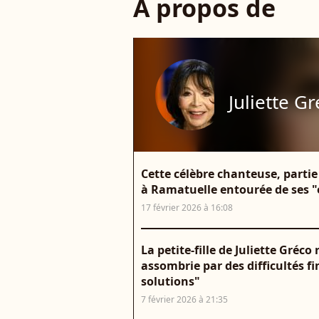
À propos de
Juliette G
Cette célèbre chanteuse, partie
à Ramatuelle entourée de ses 
17 février 2026 à 16:08
La petite-fille de Juliette Gréco
assombrie par des difficultés fin
solutions"
7 février 2026 à 21:35