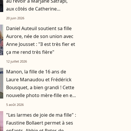
au revoir à Marjane Satrapi,
aux côtés de Catherine
Deneuve et sa fille Chiara
20 juin 2026
Daniel Auteuil soutient sa fille
Aurore, née de son union avec
Anne Jousset : "Il est très fier et
ça me rend très fière"
12 juillet 2026
Manon, la fille de 16 ans de
Laure Manaudou et Frédérick
Bousquet, a bien grandi ! Cette
nouvelle photo mère-fille en est
la preuve
5 août 2026
"Les larmes de joie de ma fille" :
Faustine Bollaert permet à ses
enfants, Abbie et Peter, de