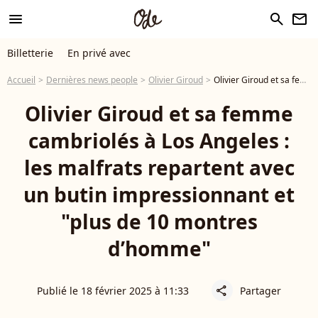
menu
search
newsletter
Billetterie
En privé avec
Accueil
Dernières news people
Olivier Giroud
Olivier Giroud et sa femme cambriolés à Los Angeles : les malfrats repartent avec un butin impressionnant et "plus de 10 montres d’homme"
Olivier Giroud et sa femme
cambriolés à Los Angeles :
les malfrats repartent avec
un butin impressionnant et
"plus de 10 montres
d’homme"
Publié le 18 février 2025 à 11:33
Partager
share