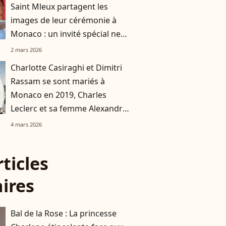
Saint Mleux partagent les
images de leur cérémonie à
Monaco : un invité spécial ne
les a pas quittés
2 mars 2026
Charlotte Casiraghi et Dimitri
Rassam se sont mariés à
Monaco en 2019, Charles
Leclerc et sa femme Alexandra
ont choisi le même lieu
4 mars 2026
immaculé splendide
rticles
aires
Bal de la Rose : La princesse