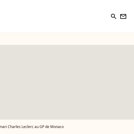
search
newsletter
n mari Charles Leclerc au GP de Monaco