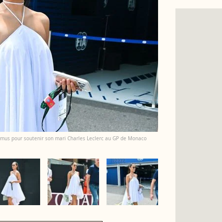
uemus pour soutenir son mari Charles Leclerc au GP de Monaco