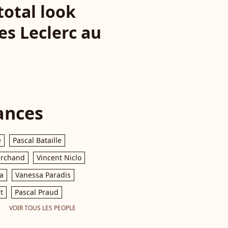
total look
s Leclerc au
ances
e
Pascal Bataille
archand
Vincent Niclo
a
Vanessa Paradis
t
Pascal Praud
VOIR TOUS LES PEOPLE