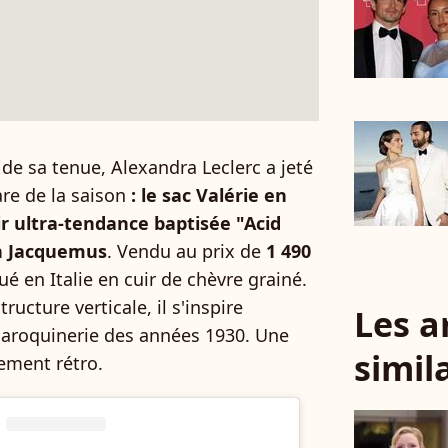
t de sa tenue, Alexandra Leclerc a jeté
are de la saison
: le sac Valérie en
air ultra-tendance baptisée "Acid
on Jacquemus
. Vendu au prix de
1 490
qué en Italie en cuir de chèvre grainé.
ucture verticale, il s'inspire
Les a
maroquinerie des années 1930. Une
simil
sement rétro.