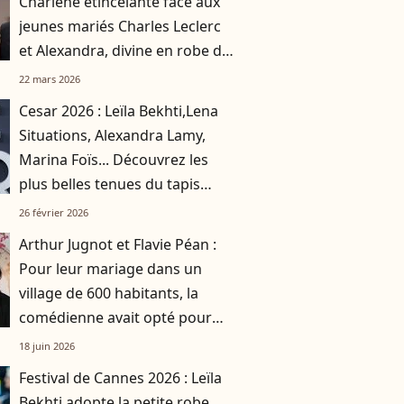
Charlene étincelante face aux
jeunes mariés Charles Leclerc
et Alexandra, divine en robe de
satin rose
22 mars 2026
Cesar 2026 : Leïla Bekhti,Lena
Situations, Alexandra Lamy,
Marina Foïs... Découvrez les
plus belles tenues du tapis
rouge
26 février 2026
Arthur Jugnot et Flavie Péan :
Pour leur mariage dans un
village de 600 habitants, la
comédienne avait opté pour
une robe originale d'une
18 juin 2026
créatrice française
Festival de Cannes 2026 : Leïla
Bekhti adopte la petite robe