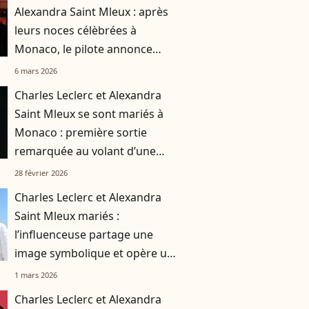
Alexandra Saint Mleux : après
leurs noces célèbrées à
Monaco, le pilote annonce
qu'ils ne vont pas en rester là
6 mars 2026
Charles Leclerc et Alexandra
Saint Mleux se sont mariés à
Monaco : première sortie
remarquée au volant d’une
voiture d’exception
28 février 2026
Charles Leclerc et Alexandra
Saint Mleux mariés :
l’influenceuse partage une
image symbolique et opère un
changement de taille
1 mars 2026
Charles Leclerc et Alexandra