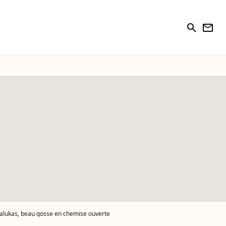
search
newsletter
oalukas, beau gosse en chemise ouverte