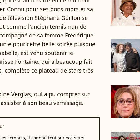
, qui est au théâtre en ce moment
ner. Connu pour ses bons mots et sa
e télévision Stéphane Guillon se
tout comme l'ancien tennisman de
ccompagné de sa femme Frédérique.
éunie pour cette belle soirée puisque
Isabelle, est venu soutenir le
risse Fontaine, qui a beaucoup fait
s, complète ce plateau de stars très
oine Verglas, qui a pu compter sur
 assister à son beau vernissage.
ur
les zombies, il connaît tout sur vos stars