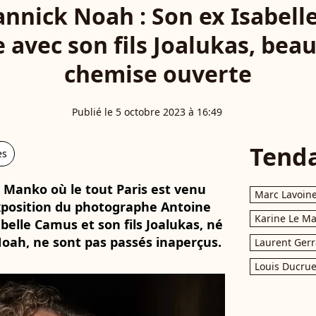
nnick Noah : Son ex Isabell
 avec son fils Joalukas, bea
chemise ouverte
Publié le 5 octobre 2023 à 16:49
Tend
es
e Manko où le tout Paris est venu
Marc Lavoin
exposition du photographe Antoine
Karine Le M
abelle Camus et son fils Joalukas, né
Noah, ne sont pas passés inaperçus.
Laurent Gerr
Louis Ducrue