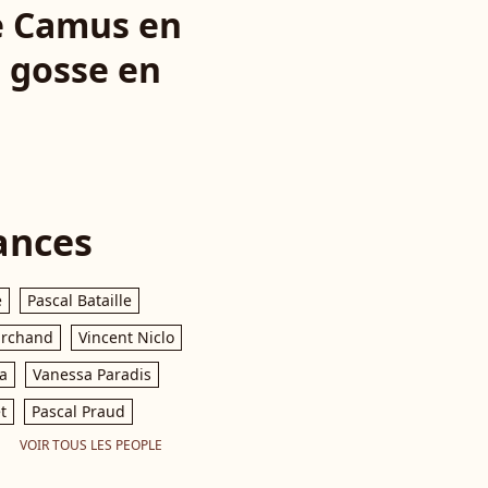
e Camus en
u gosse en
ances
e
Pascal Bataille
archand
Vincent Niclo
a
Vanessa Paradis
t
Pascal Praud
VOIR TOUS LES PEOPLE