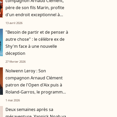
compagnon Arnaud Clément,
père de son fils Marin, profite
d'un endroit exceptionnel à
Monaco
13 avril 2026
"Besoin de partir et de penser à
autre chose" : le célèbre ex de
Shy'm face à une nouvelle
déception
27 février 2026
Nolwenn Leroy : Son
compagnon Arnaud Clément
patron de l'Open d'Aix puis à
Roland-Garros, le programme
chargé du père de Marin
1 mai 2026
Deux semaines après sa
mésaventure, Yannick Noah va