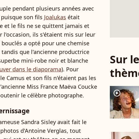
ouple pendant plusieurs années avec
 puisque son fils
Joalukas
était
 et le fils ne se quittent jamais et
l'occasion, ils s'étaient mis sur leur
 bouclés a opté pour une chemise
 tandis que l'ancienne productrice
Sur 
superbe mini-robe noir et blanche
ouver dans le diaporama
). Pour
thèm
lle Camus et son fils n'étaient pas les
l'ancienne Miss France Maëva Coucke
player2
 soutenir le célèbre photographe.
ernissage
ameuse Sandra Sisley avait fait le
photos d'Antoine Verglas, tout