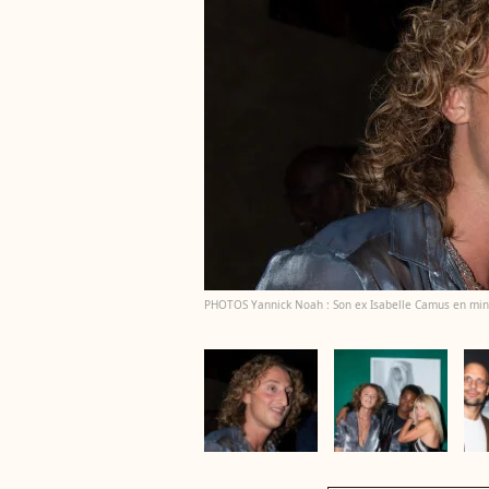
PHOTOS Yannick Noah : Son ex Isabelle Camus en mini