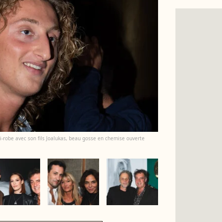
-robe avec son fils Joalukas, beau gosse en chemise ouverte