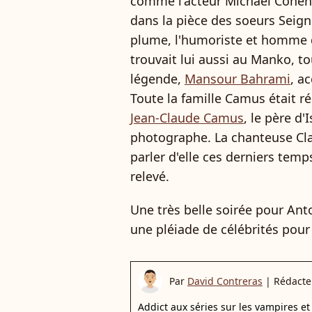
comme l'acteur Michaël Cohen
dans la pièce des soeurs Seig
plume, l'humoriste et homme d
trouvait lui aussi au Manko, 
légende,
Mansour Bahrami
, a
Toute la famille Camus était r
Jean-Claude Camus
, le père d'
photographe. La chanteuse Cla
parler d'elle ces derniers temp
relevé.
Une très belle soirée pour Ant
une pléiade de célébrités pour
Par
David Contreras
|
Rédacte
Addict aux séries sur les vampires et 