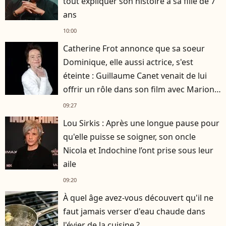
tout expliquer son histoire à sa fille de 7
ans
10:00
Catherine Frot annonce que sa soeur
Dominique, elle aussi actrice, s'est
éteinte : Guillaume Canet venait de lui
offrir un rôle dans son film avec Marion
Cotillard
09:27
Lou Sirkis : Après une longue pause pour
qu'elle puisse se soigner, son oncle
Nicola et Indochine l’ont prise sous leur
aile
09:20
À quel âge avez-vous découvert qu'il ne
faut jamais verser d'eau chaude dans
l'évier de la cuisine ?