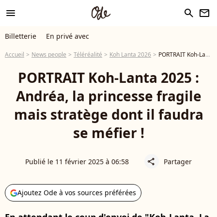
menu
search
newsletter
Billetterie
En privé avec
Accueil
News people
Téléréalité
Koh Lanta 2026
PORTRAIT Koh-Lanta 2025 : Andréa, la princesse fragile mais stratège dont il faudra se méfier !
PORTRAIT Koh-Lanta 2025 :
Andréa, la princesse fragile
mais stratège dont il faudra
se méfier !
Publié le 11 février 2025 à 06:58
Partager
share
Ajoutez Ode à vos sources préférées