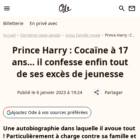
menu
search
newsletter
Billetterie
En privé avec
Accueil
Dernières news people
Actus Famille royale
Prince Harry : Cocaïne à 17 ans... il confesse enfin tout de ses excès de jeunesse
Prince Harry : Cocaïne à 17
ans... il confesse enfin tout
de ses excès de jeunesse
Publié le 6 janvier 2023 à 19:24
Partager
share
Ajoutez Ode à vos sources préférées
Une autobiographie dans laquelle il avoue tout
! Particulièrement à charge contre sa famille et