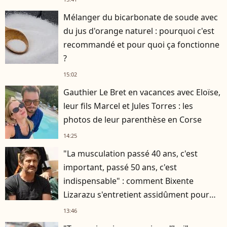
Mélanger du bicarbonate de soude avec
du jus d'orange naturel : pourquoi c'est
recommandé et pour quoi ça fonctionne
?
15:02
Gauthier Le Bret en vacances avec Eloïse,
leur fils Marcel et Jules Torres : les
photos de leur parenthèse en Corse
14:25
"La musculation passé 40 ans, c'est
important, passé 50 ans, c'est
indispensable" : comment Bixente
Lizarazu s'entretient assidûment pour
rester musclé à 56 ans ?
13:46