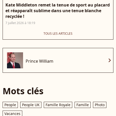
Kate Middleton remet la tenue de sport au placard
et réapparaît sublime dans une tenue blanche
recyclée !
7 juillet 2026 à 18:19
TOUS LES ARTICLES
chevron_right
Prince William
Mots clés
People
People UK
Famille Royale
Famille
Photo
Vacances