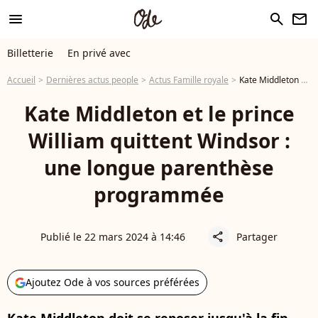
menu
search
newsletter
Billetterie
En privé avec
Accueil
Dernières actus people
Actus Famille royale
Kate Middleton et le prince William quittent Windsor : une longue parenthèse programmée
Kate Middleton et le prince
William quittent Windsor :
une longue parenthèse
programmée
Publié le 22 mars 2024 à 14:46
Partager
share
Ajoutez Ode à vos sources préférées