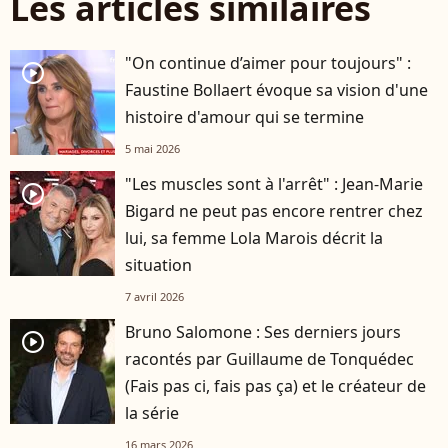
Les articles similaires
"On continue d’aimer pour toujours" :
player2
Faustine Bollaert évoque sa vision d'une
histoire d'amour qui se termine
5 mai 2026
"Les muscles sont à l'arrêt" : Jean-Marie
player2
Bigard ne peut pas encore rentrer chez
lui, sa femme Lola Marois décrit la
situation
7 avril 2026
Bruno Salomone : Ses derniers jours
player2
racontés par Guillaume de Tonquédec
(Fais pas ci, fais pas ça) et le créateur de
la série
16 mars 2026