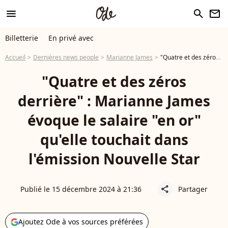
menu
search
newsletter
Billetterie
En privé avec
Accueil
Dernières news people
Marianne James
"Quatre et des zéros derrière" : Marianne James évoque le salaire "en or" qu'elle touchait dans l'émission Nouvelle Star
"Quatre et des zéros
derrière" : Marianne James
évoque le salaire "en or"
qu'elle touchait dans
l'émission Nouvelle Star
Publié le 15 décembre 2024 à 21:36
Partager
share
Ajoutez Ode à vos sources préférées