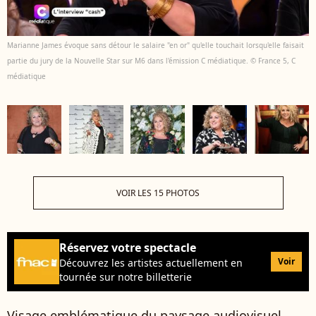
Marianne James évoque sans détour le salaire "en or" qu'elle touchait lorsqu'elle faisait
partie du jury de la Nouvelle Star sur M6 dans l'émission C médiatique. © France 5, C
médiatique
VOIR LES 15 PHOTOS
Réservez votre spectacle
Voir
Découvrez les artistes actuellement en
tournée sur notre billetterie
Visage emblématique du paysage audiovisuel