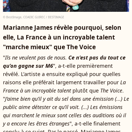
© BestImage, COADIC GUIREC / BESTIMAGE
Marianne James révèle pourquoi, selon
elle, La France à un incroyable talent
"marche mieux" que The Voice
"
Ils ne veulent pas de nous.
Ce n’est pas du tout ce
qu’on gagne sur M6
", a-t-elle premièrement
révélé. L'artiste a ensuite expliqué pour quelles
raisons elle préférait largement travailler pour
La
France à un incroyable talent
plutôt que
The Voice
.
"
J’aime bien qu’il y ait du sel dans une émission (...)
Le
public aime détester ce qu’il voit. (...) Les émissions
qui marchent le mieux sont celles des auditions où il
y a encore les êtres étranges
", a-t-elle finalement
conclu à ce sujet. Par le passé, Marianne James