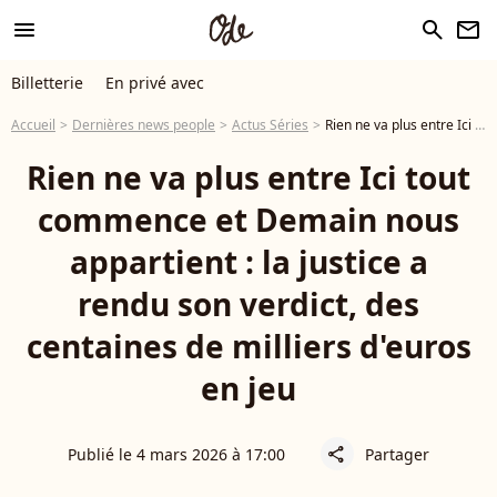
menu
search
newsletter
Billetterie
En privé avec
Accueil
Dernières news people
Actus Séries
Rien ne va plus entre Ici tout commence et Demain nous appartient : la justice a rendu son verdict, des centaines de milliers d'euros en jeu
Rien ne va plus entre Ici tout
commence et Demain nous
appartient : la justice a
rendu son verdict, des
centaines de milliers d'euros
en jeu
Publié le 4 mars 2026 à 17:00
Partager
share