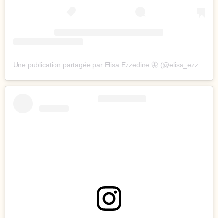
Une publication partagée par Elisa Ezzedine 🦋 (@elisa_ezzedine.officiel)