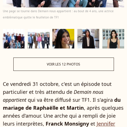
Une page se tourne dans Demain nous appartient : au bout de 4 ans, une actrice
emblématique quitte le feuilleton de TF1
VOIR LES 12 PHOTOS
Ce vendredi 31 octobre, c'est un épisode tout
particulier et très attendu de
Demain nous
appartient
qui va être diffusé sur TF1. Il s'agira
du
mariage de Raphaëlle et Martin
, après quelques
années d'amour. Une arche qui a rempli de joie
leurs interprètes,
Franck Monsigny
et
Jennifer