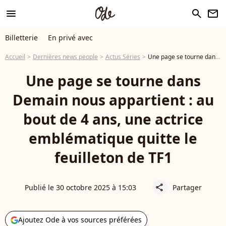
menu
search
newsletter
Billetterie
En privé avec
Accueil
Dernières news people
Actus Séries
Une page se tourne dans Demain nous appartient : au bout de 4 ans, une actrice emblématique quitte le feuilleton de TF1
Une page se tourne dans
Demain nous appartient : au
bout de 4 ans, une actrice
emblématique quitte le
feuilleton de TF1
Publié le 30 octobre 2025 à 15:03
Partager
share
Ajoutez Ode à vos sources préférées