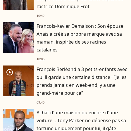
l'actrice Dominique Frot
10:42
François-Xavier Demaison : Son épouse
Anaïs a créé sa propre marque avec sa
maman, inspirée de ses racines
catalanes
10:06
François Berléand a 3 petits-enfants avec
player2
qui il garde une certaine distance : “Je les
prends jamais en week-end, y a une
grand-mère pour ça”
09:40
Achat d'une maison ou encore d'une
voiture… Tony Parker ne dépense pas sa
fortune uniquement pour lui, il gâte