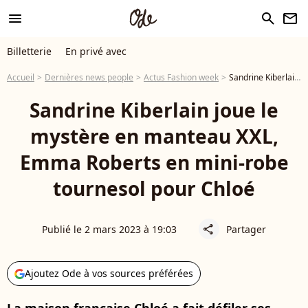
menu
search
newsletter
Billetterie
En privé avec
Accueil
Dernières news people
Actus Fashion week
Sandrine Kiberlain joue le mystère en manteau XXL, Emma Roberts en mini-robe tournesol pour Chloé
Sandrine Kiberlain joue le
mystère en manteau XXL,
Emma Roberts en mini-robe
tournesol pour Chloé
Publié le 2 mars 2023 à 19:03
Partager
share
Ajoutez Ode à vos sources préférées