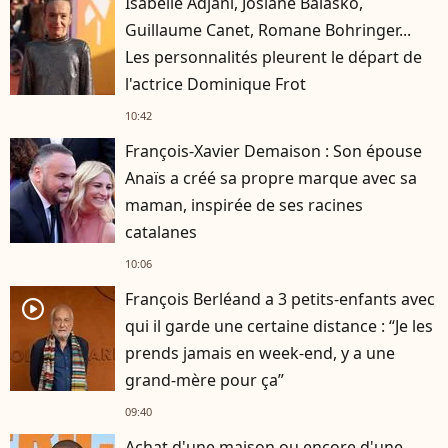
Isabelle Adjani, Josiane Balasko,
Guillaume Canet, Romane Bohringer...
Les personnalités pleurent le départ de
l'actrice Dominique Frot
10:42
François-Xavier Demaison : Son épouse
Anaïs a créé sa propre marque avec sa
maman, inspirée de ses racines
catalanes
10:06
François Berléand a 3 petits-enfants avec
player2
qui il garde une certaine distance : “Je les
prends jamais en week-end, y a une
grand-mère pour ça”
09:40
Achat d'une maison ou encore d'une