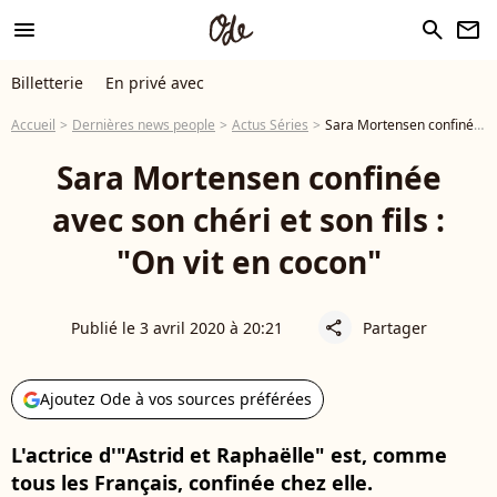
menu
search
newsletter
Billetterie
En privé avec
Accueil
Dernières news people
Actus Séries
Sara Mortensen confinée avec son chéri et son fils : "On vit en cocon"
Sara Mortensen confinée
avec son chéri et son fils :
"On vit en cocon"
Publié le 3 avril 2020 à 20:21
Partager
share
Ajoutez Ode à vos sources préférées
L'actrice d'"Astrid et Raphaëlle" est, comme
tous les Français, confinée chez elle.