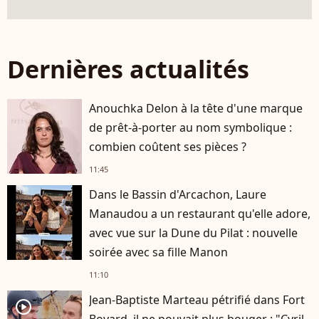
Dernières actualités
Anouchka Delon à la tête d'une marque
de prêt-à-porter au nom symbolique :
combien coûtent ses pièces ?
11:45
Dans le Bassin d'Arcachon, Laure
Manaudou a un restaurant qu'elle adore,
avec vue sur la Dune du Pilat : nouvelle
soirée avec sa fille Manon
11:10
Jean-Baptiste Marteau pétrifié dans Fort
player2
Boyard, il ne pouvait plus bouger : "Cyril