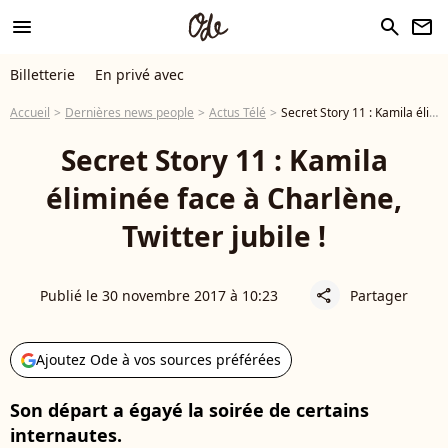
menu
search
newsletter
Billetterie
En privé avec
Accueil
Dernières news people
Actus Télé
Secret Story 11 : Kamila éliminée face à Charlène, Twitter jubile !
Secret Story 11 : Kamila
éliminée face à Charlène,
Twitter jubile !
Publié le 30 novembre 2017 à 10:23
Partager
share
Ajoutez Ode à vos sources préférées
Son départ a égayé la soirée de certains
internautes.