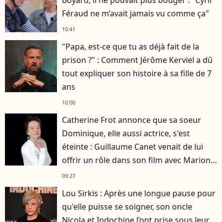
Féraud ne m’avait jamais vu comme ça"
10:41
"Papa, est-ce que tu as déjà fait de la
prison ?" : Comment Jérôme Kerviel a dû
tout expliquer son histoire à sa fille de 7
ans
10:00
Catherine Frot annonce que sa soeur
Dominique, elle aussi actrice, s'est
éteinte : Guillaume Canet venait de lui
offrir un rôle dans son film avec Marion
Cotillard
09:27
Lou Sirkis : Après une longue pause pour
qu'elle puisse se soigner, son oncle
Nicola et Indochine l’ont prise sous leur