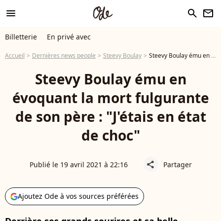
menu
search
newsletter
Billetterie
En privé avec
Accueil
Dernières news people
Steevy Boulay
Steevy Boulay ému en évoquant la mort fulgurante de son père : "J'étais en état de choc"
Steevy Boulay ému en
évoquant la mort fulgurante
de son père : "J'étais en état
de choc"
Publié le 19 avril 2021 à 22:16
Partager
share
Ajoutez Ode à vos sources préférées