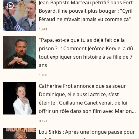
Jean-Baptiste Marteau pétrifié dans Fort
player2
Boyard, il ne pouvait plus bouger : "Cyril
Féraud ne m’avait jamais vu comme ça"
10:41
"Papa, est-ce que tu as déjà fait de la
prison ?" : Comment Jérôme Kerviel a dû
tout expliquer son histoire à sa fille de 7
ans
10:00
Catherine Frot annonce que sa soeur
Dominique, elle aussi actrice, s'est
éteinte : Guillaume Canet venait de lui
offrir un rôle dans son film avec Marion
Cotillard
09:27
Lou Sirkis : Après une longue pause pour