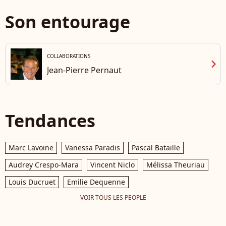
Son entourage
COLLABORATIONS
chevron_right
Jean-Pierre Pernaut
Tendances
Marc Lavoine
Vanessa Paradis
Pascal Bataille
Audrey Crespo-Mara
Vincent Niclo
Mélissa Theuriau
Louis Ducruet
Emilie Dequenne
VOIR TOUS LES PEOPLE