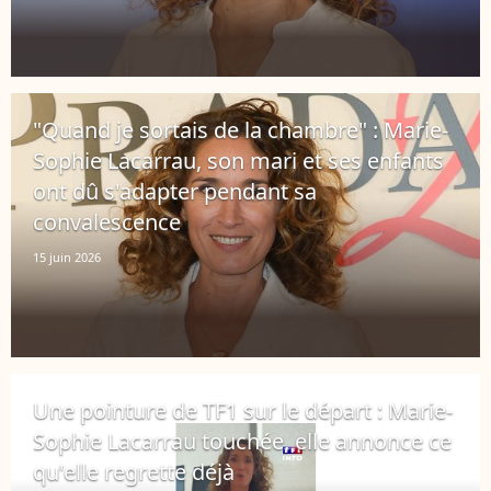
"Quand je sortais de la chambre" : Marie-
Sophie Lacarrau, son mari et ses enfants
ont dû s'adapter pendant sa
convalescence
15 juin 2026
Une pointure de TF1 sur le départ : Marie-
Sophie Lacarrau touchée, elle annonce ce
qu'elle regrette déjà