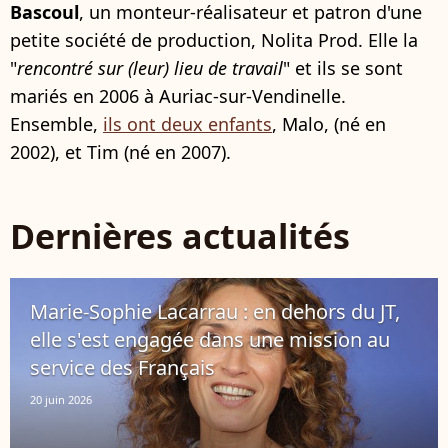
Bascoul
, un monteur-réalisateur et patron d'une
petite société de production, Nolita Prod. Elle la
"
rencontré sur (leur) lieu de travail
" et ils se sont
mariés en 2006 à Auriac-sur-Vendinelle.
Ensemble,
ils ont deux enfants
,
Malo, (né en
2002), et Tim (né en 2007).
Dernières actualités
Marie-Sophie Lacarrau : en dehors du JT,
elle s'est engagée dans une mission au
service des Français
20 juin 2026