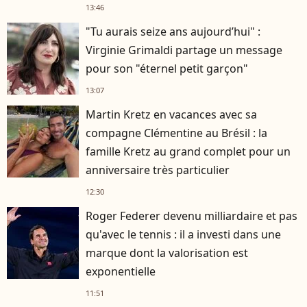
rester musclé à 56 ans ?
13:46
"Tu aurais seize ans aujourd’hui" :
Virginie Grimaldi partage un message
pour son "éternel petit garçon"
13:07
Martin Kretz en vacances avec sa
compagne Clémentine au Brésil : la
famille Kretz au grand complet pour un
anniversaire très particulier
12:30
Roger Federer devenu milliardaire et pas
qu'avec le tennis : il a investi dans une
marque dont la valorisation est
exponentielle
11:51