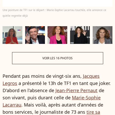
Une pointure de TF1 sur le départ : Marie-Sophie Lacarrau touchée, elle annonce ce
qu'elle regrette déjà
VOIR LES 16 PHOTOS
Pendant pas moins de vingt-six ans,
Jacques
Legros
a présenté le 13h de TF1 en tant que joker.
D'abord en l'absence de
Jean-Pierre Pernaut
de
son vivant, puis durant celle de
Marie-Sophie
Lacarrau
. Mais voilà, après autant d'années de
bons services, le journaliste de 73 ans
tire sa