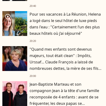
20:40
Pour ses vacances à La Réunion, Helena
player2
a logé dans le seul hôtel de luxe pieds
dans l'eau : "Certainement l’un des plus
beaux hôtels où j’ai séjourné"
20:20
"Quand mes enfants sont devenus
majeurs, tout était clean" : Impôts,
Urssaf... Claude François a laissé de
nombreuses dettes, la mère de ses fils
s'est occupée de tout
20:00
Jean-Baptiste Marteau et son
compagnon Jean à la tête d'une famille
recomposée de 4 enfants : avant de se
fréquenter, les deux papas se