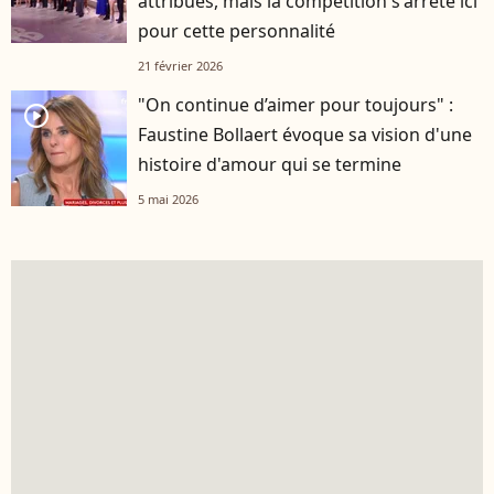
attribués, mais la compétition s'arrête ici
pour cette personnalité
21 février 2026
"On continue d’aimer pour toujours" :
player2
Faustine Bollaert évoque sa vision d'une
histoire d'amour qui se termine
5 mai 2026