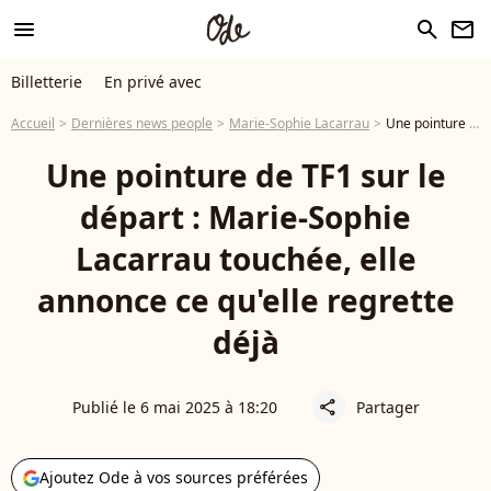
menu
search
newsletter
Billetterie
En privé avec
Accueil
Dernières news people
Marie-Sophie Lacarrau
Une pointure de TF1 sur le départ : Marie-Sophie Lacarrau touchée, elle annonce ce qu'elle regrette déjà
Une pointure de TF1 sur le
départ : Marie-Sophie
Lacarrau touchée, elle
annonce ce qu'elle regrette
déjà
Publié le 6 mai 2025 à 18:20
Partager
share
Ajoutez Ode à vos sources préférées