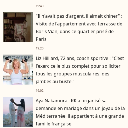
connaissaient depuis des années
19:40
"Il n'avait pas d'argent, il aimait chiner" :
Visite de l'appartement avec terrasse de
Boris Vian, dans ce quartier prisé de
Paris
19:20
Liz Hilliard, 72 ans, coach sportive : "C'est
l'exercice le plus complet pour solliciter
tous les groupes musculaires, des
jambes au buste."
19:02
Aya Nakamura : RK a organisé sa
demande en mariage dans un joyau de la
Méditerranée, il appartient à une grande
famille française