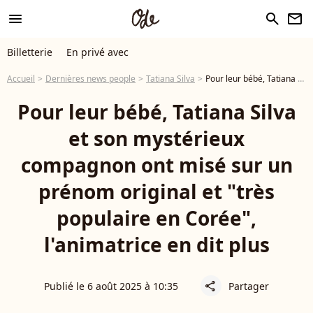
menu
search
newsletter
Billetterie
En privé avec
Accueil
Dernières news people
Tatiana Silva
Pour leur bébé, Tatiana Silva et son mystérieux compagnon ont misé sur un prénom original et "très populaire en Corée", l'animatrice en dit plus
Pour leur bébé, Tatiana Silva
et son mystérieux
compagnon ont misé sur un
prénom original et "très
populaire en Corée",
l'animatrice en dit plus
Publié le 6 août 2025 à 10:35
Partager
share