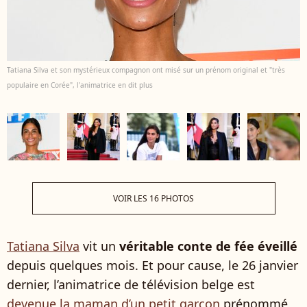
Tatiana Silva et son mystérieux compagnon ont misé sur un prénom original et "très
populaire en Corée", l'animatrice en dit plus
VOIR LES 16 PHOTOS
Tatiana Silva
vit un
véritable conte de fée éveillé
depuis quelques mois. Et pour cause, le 26 janvier
dernier, l’animatrice de télévision belge est
devenue la maman d’un petit garçon
prénommé