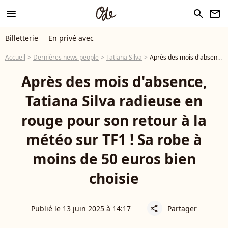
menu
search
newsletter
Billetterie
En privé avec
Accueil
Dernières news people
Tatiana Silva
Après des mois d'absence, Tatiana Silva radieuse en rouge pour son retour à la météo sur TF1 ! Sa robe à moins de 50 euros bien choisie
Après des mois d'absence,
Tatiana Silva radieuse en
rouge pour son retour à la
météo sur TF1 ! Sa robe à
moins de 50 euros bien
choisie
Publié le 13 juin 2025 à 14:17
Partager
share