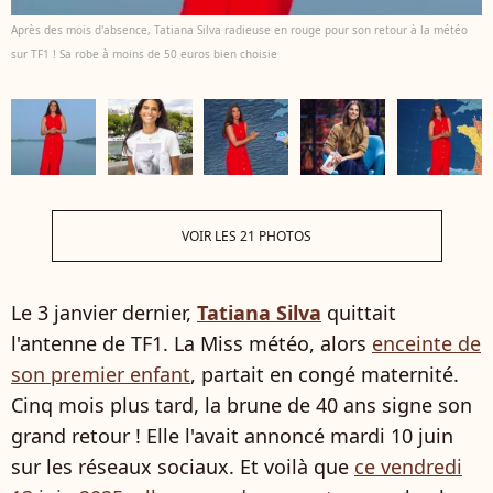
Après des mois d'absence, Tatiana Silva radieuse en rouge pour son retour à la météo
sur TF1 ! Sa robe à moins de 50 euros bien choisie
VOIR LES 21 PHOTOS
Le 3 janvier dernier,
Tatiana Silva
quittait
l'antenne de TF1. La Miss météo, alors
enceinte de
son premier enfant
, partait en congé maternité.
Cinq mois plus tard, la brune de 40 ans signe son
grand retour ! Elle l'avait annoncé mardi 10 juin
sur les réseaux sociaux. Et voilà que
ce vendredi