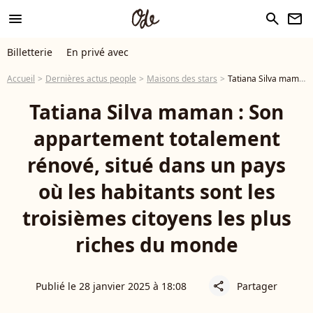
menu
search
newsletter
Billetterie
En privé avec
Accueil
Dernières actus people
Maisons des stars
Tatiana Silva maman : Son appartement totalement rénové, situé dans un pays où les habitants sont les troisièmes citoyens les plus riches du monde
Tatiana Silva maman : Son
appartement totalement
rénové, situé dans un pays
où les habitants sont les
troisièmes citoyens les plus
riches du monde
Publié le 28 janvier 2025 à 18:08
Partager
share