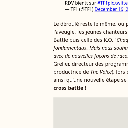
RDV bientt sur
#TF1
pic.twit
— TF1 (@TF1)
December 19, 
Le déroulé reste le même, ou p
l'aveugle, les jeunes chanteur
Battle puis celle des K.O. "
Chaq
fondamentaux. Mais nous souhai
avec de nouvelles façons de racon
Grelier, directeur des program
productrice de
The Voice
), lors
ainsi qu'une nouvelle étape se 
cross battle
!