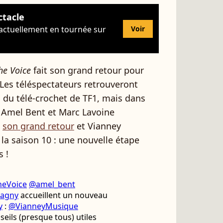
ctacle
 actuellement en tournée sur
Voir
he Voice
fait son grand retour pour
Les téléspectateurs retrouveront
du télé-crochet de TF1, mais dans
. Amel Bent et Marc Lavoine
e
son grand retour
et Vianney
la saison 10 : une nouvelle étape
s !
heVoice
@amel_bent
pagny
accueillent un nouveau
y
:
@VianneyMusique
seils (presque tous) utiles