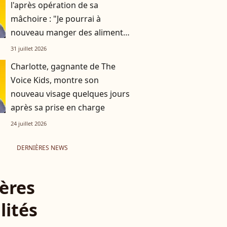
l'après opération de sa
mâchoire : "Je pourrai à
nouveau manger des aliments
solides d'ici deux mois"
31 juillet 2026
Charlotte, gagnante de The
Voice Kids, montre son
nouveau visage quelques jours
après sa prise en charge
24 juillet 2026
DERNIÈRES NEWS
ères
lités