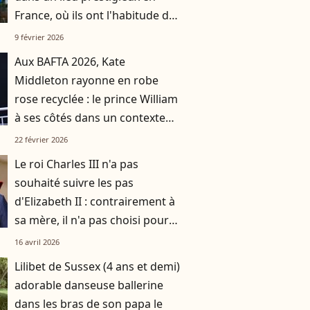
France, où ils ont l'habitude de
se rendre avec leurs trois
9 février 2026
enfants
Aux BAFTA 2026, Kate
Middleton rayonne en robe
rose recyclée : le prince William
à ses côtés dans un contexte
délicat pour la famille royale
22 février 2026
Le roi Charles III n'a pas
souhaité suivre les pas
d'Elizabeth II : contrairement à
sa mère, il n'a pas choisi pour
résidence ce monument de la
16 avril 2026
couronne
Lilibet de Sussex (4 ans et demi)
adorable danseuse ballerine
dans les bras de son papa le