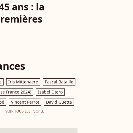
5 ans : la
premières
ances
e
Iris Mittenaere
Pascal Bataille
iss France 2024)
Isabel Otero
pé
Vincent Perrot
David Guetta
VOIR TOUS LES PEOPLE