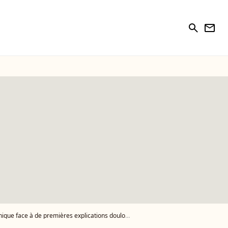
search
newsletter
ue face à de premières explications douloureuses