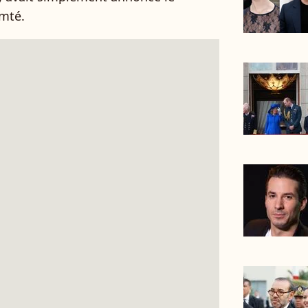
omté.