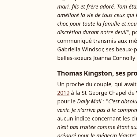
mari, fils et frère adoré. Tom é
amélioré la vie de tous ceux qui 
choc pour toute la famille et no
discrétion durant notre deuil
", p
communiqué transmis aux médi
Gabriella Windsor, ses beaux-pa
belles-soeurs Joanna Connolly
Thomas Kingston, ses pr
Un proche du couple, qui avait
2019
à la St George Chapel de
pour le
Daily Mail
: "
C'est absol
venir. Je n'arrive pas à le compre
aucun indice concernant les ci
n'est pas traitée comme étant sus
préparé pour le médecin légiste
"