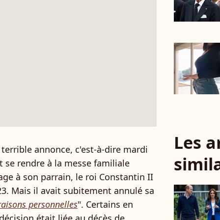
Les a
terrible annonce, c'est-à-dire mardi
simil
it se rendre à la messe familiale
 à son parrain, le roi Constantin II
23. Mais il avait subitement annulé sa
raisons personnelles
". Certains en
décision était liée au décès de