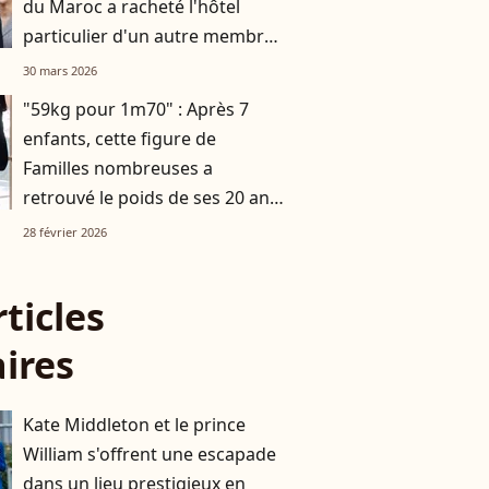
du Maroc a racheté l'hôtel
particulier d'un autre membre
d'une famille royale
30 mars 2026
"59kg pour 1m70" : Après 7
enfants, cette figure de
Familles nombreuses a
retrouvé le poids de ses 20 ans
grâce à un programme bien
28 février 2026
précis
rticles
aires
Kate Middleton et le prince
William s'offrent une escapade
dans un lieu prestigieux en