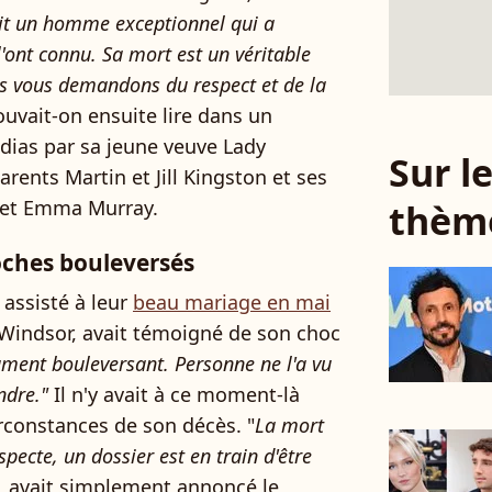
tait un homme exceptionnel qui a
l'ont connu. Sa mort est un véritable
us vous demandons du respect et de la
ouvait-on ensuite lire dans un
as par sa jeune veuve Lady
Sur 
rents Martin et Jill Kingston et ses
 et Emma Murray.
thèm
oches bouleversés
 assisté à leur
beau mariage en mai
 Windsor, avait témoigné de son choc
ument bouleversant. Personne ne l'a vu
ndre."
Il n'y avait à ce moment-là
rconstances de son décès. "
La mort
pecte, un dossier est en train d'être
, avait simplement annoncé le