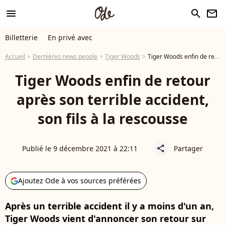
menu
search
newsletter
Billetterie
En privé avec
Accueil
Dernières news people
Tiger Woods
Tiger Woods enfin de retour après son terrible accident, son fils à la rescousse
Tiger Woods enfin de retour
après son terrible accident,
son fils à la rescousse
Publié le 9 décembre 2021 à 22:11
Partager
share
Ajoutez Ode à vos sources préférées
Après un terrible accident il y a moins d'un an,
Tiger Woods vient d'annoncer son retour sur