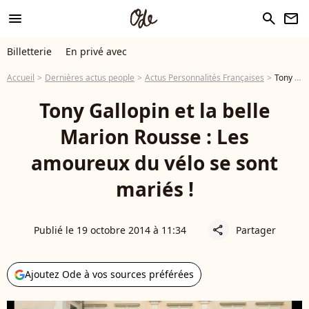
menu
search
newsletter
Billetterie
En privé avec
Accueil
Dernières actus people
Actus Personnalités Françaises
Tony Gallopin et la belle Marion Rousse : Les amoureux du vélo se sont mariés !
Tony Gallopin et la belle
Marion Rousse : Les
amoureux du vélo se sont
mariés !
Publié le 19 octobre 2014 à 11:34
Partager
share
Ajoutez Ode à vos sources préférées