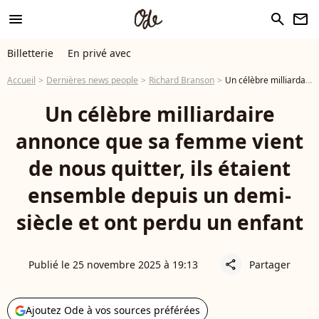
menu
search
newsletter
Billetterie
En privé avec
Accueil
Dernières news people
Richard Branson
Un célèbre milliardaire annonce que sa femme vient de nous quitter, ils étaient ensemble depuis un demi-siècle et ont perdu un enfant
Un célèbre milliardaire
annonce que sa femme vient
de nous quitter, ils étaient
ensemble depuis un demi-
siècle et ont perdu un enfant
Publié le 25 novembre 2025 à 19:13
Partager
share
Ajoutez Ode à vos sources préférées