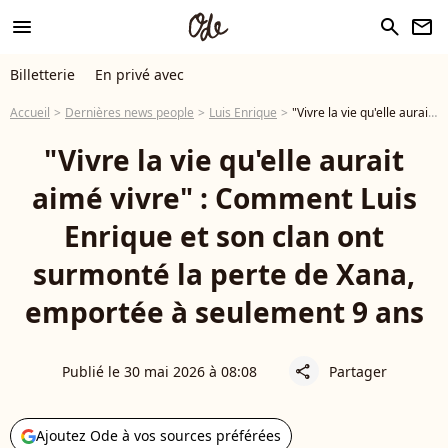
menu
search
newsletter
Billetterie
En privé avec
Accueil
Dernières news people
Luis Enrique
"Vivre la vie qu'elle aurait aimé vivre" : Comment Luis Enrique et son clan ont surmonté la perte de Xana, emportée à seulement 9 ans
"Vivre la vie qu'elle aurait
aimé vivre" : Comment Luis
Enrique et son clan ont
surmonté la perte de Xana,
emportée à seulement 9 ans
Publié le 30 mai 2026 à 08:08
Partager
share
Ajoutez Ode à vos sources préférées