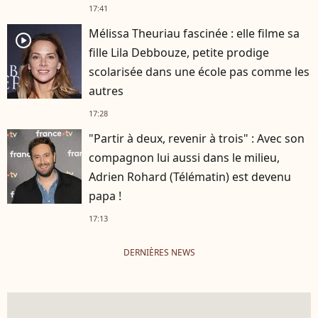
17:41
Mélissa Theuriau fascinée : elle filme sa
player2
fille Lila Debbouze, petite prodige
scolarisée dans une école pas comme les
autres
17:28
"Partir à deux, revenir à trois" : Avec son
compagnon lui aussi dans le milieu,
Adrien Rohard (Télématin) est devenu
papa !
17:13
DERNIÈRES NEWS