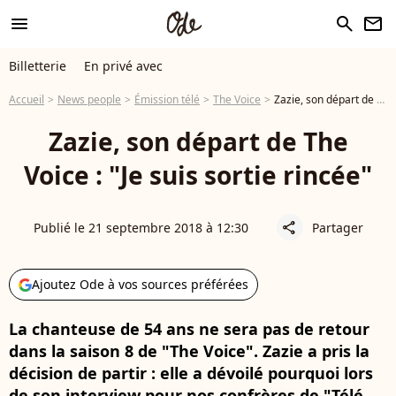
menu
search
newsletter
Billetterie
En privé avec
Accueil
News people
Émission télé
The Voice
Zazie, son départ de The Voice : "Je suis sortie rincée"
Zazie, son départ de The
Voice : "Je suis sortie rincée"
Publié le 21 septembre 2018 à 12:30
Partager
share
Ajoutez Ode à vos sources préférées
La chanteuse de 54 ans ne sera pas de retour
dans la saison 8 de "The Voice". Zazie a pris la
décision de partir : elle a dévoilé pourquoi lors
de son interview pour nos confrères de "Télé