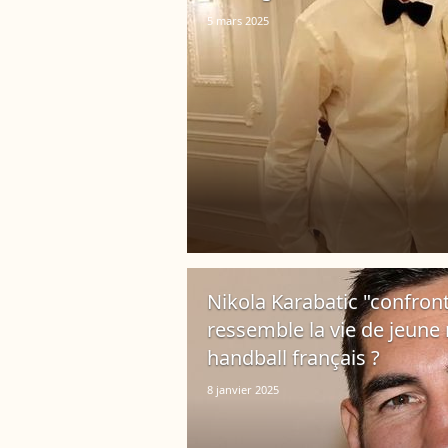
5 mars 2025
Nikola Karabatic "confront
ressemble la vie de jeune 
handball français ?
8 janvier 2025