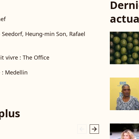
Derni
actua
hef
ce Seedorf, Heung-min Son, Rafael
it vivre : The Office
 : Medellin
 plus
arrow_left
arrow_right