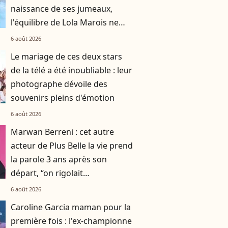
naissance de ses jumeaux,
l'équilibre de Lola Marois ne
tenait qu'à un fil
6 août 2026
Le mariage de ces deux stars
andez
"J'étais perdu et je me
Jean-Pascal Zadi 
de la télé a été inoubliable : leur
ex-
suis cherché" :
quoi ressemble
photographe dévoile des
souvenirs pleins d'émotion
 aussi
Thierry Henry éloigné
Camille, sa femm
amour !
de sa femme et ses
mère de 4 enfant
6 août 2026
fiche avec
enfants, il brise un
27 novembre 2024
23 mai 2024
Marwan Berreni : cet autre
 de
tabou
acteur de Plus Belle la vie prend
français
la parole 3 ans après son
départ, “on rigolait
énormément, on se prenait la
6 août 2026
tête aussi”
Caroline Garcia maman pour la
première fois : l'ex-championne