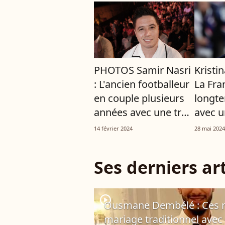
PHOTOS Samir Nasri
Kristi
: L'ancien footballeur
La Fra
en couple plusieurs
longt
années avec une très
avec u
jolie joueuse de
champi
14 février 2024
28 mai 2024
tennis française
Ses derniers art
player2
Ousmane Dembélé : Ces r
mariage traditionnel ave