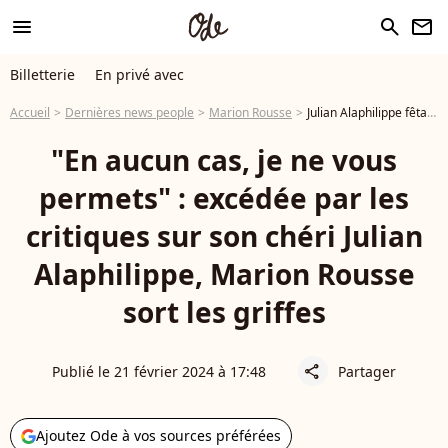
menu
search
newsletter
Billetterie
En privé avec
Accueil
Dernières news people
Marion Rousse
Julian Alaphilippe fêtard : critiqué pour sa consommation d'alcool, sa chérie Marion Rousse prend sa défense
"En aucun cas, je ne vous
permets" : excédée par les
critiques sur son chéri Julian
Alaphilippe, Marion Rousse
sort les griffes
Publié le 21 février 2024 à 17:48
Partager
share
Ajoutez Ode à vos sources préférées