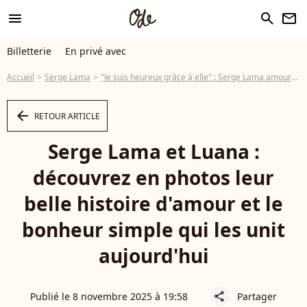
menu
search
newsletter
Billetterie
En privé avec
Accueil
Serge Lama
"Je suis heureux grâce à elle" : Serge Lama amoureux comme au premier jour de Luana, sa femme "de 35 ans de moins"
arrow_left
RETOUR ARTICLE
Serge Lama et Luana :
découvrez en photos leur
belle histoire d'amour et le
bonheur simple qui les unit
aujourd'hui
Publié le 8 novembre 2025 à 19:58
Partager
share