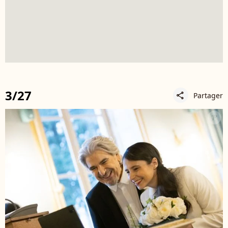
3/27
Partager
share