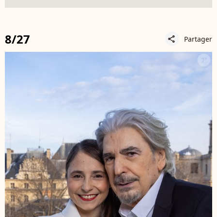
8/27
Partager
share