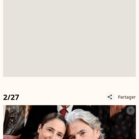
2/27
Partager
share