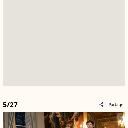
5/27
Partager
share