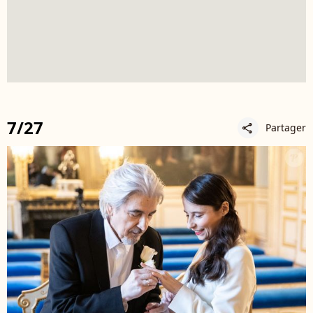
7/27
Partager
share