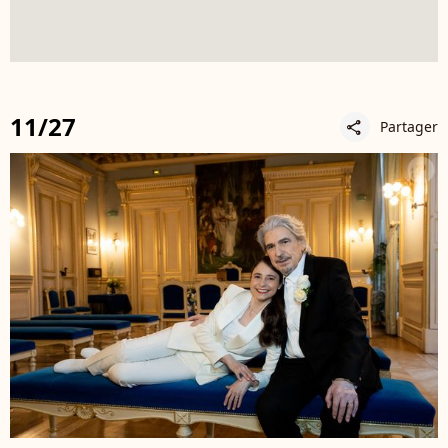
11/27
Partager
share