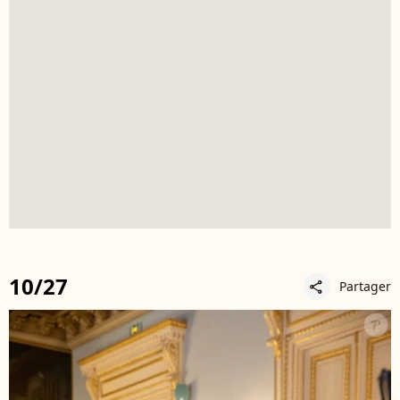
10/27
Partager
share