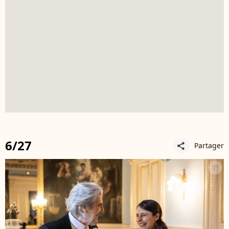
6/27
Partager
share