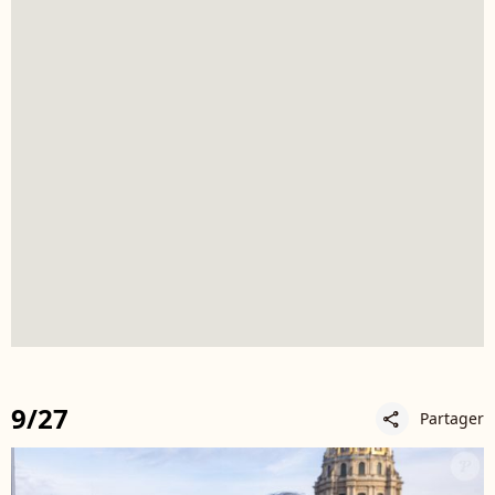
9/27
Partager
share