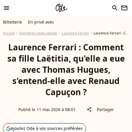
menu
search
newsletter
Billetterie
En privé avec
Accueil
Dernières news people
Laurence Ferrari
Laurence Ferrari : Comment sa fille Laëtitia, qu'elle a eue avec Thomas Hugues, s'entend-elle avec Renaud Capuçon ?
Laurence Ferrari : Comment
sa fille Laëtitia, qu'elle a eue
avec Thomas Hugues,
s'entend-elle avec Renaud
Capuçon ?
Publié le 11 mai 2026 à 08:01
Partager
share
Ajoutez Ode à vos sources préférées