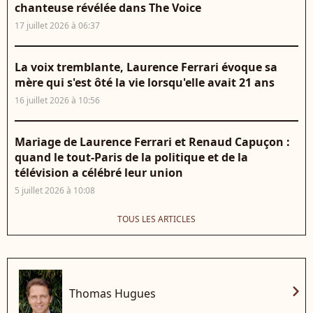
chanteuse révélée dans The Voice
17 juillet 2026 à 06:37
La voix tremblante, Laurence Ferrari évoque sa
mère qui s'est ôté la vie lorsqu'elle avait 21 ans
16 juillet 2026 à 10:56
Mariage de Laurence Ferrari et Renaud Capuçon :
quand le tout-Paris de la politique et de la
télévision a célébré leur union
5 juillet 2026 à 10:08
TOUS LES ARTICLES
chevron_right
Thomas Hugues