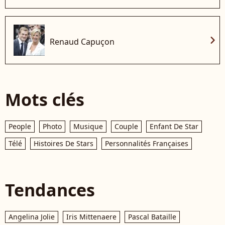
chevron_right
Renaud Capuçon
Mots clés
People
Photo
Musique
Couple
Enfant De Star
Télé
Histoires De Stars
Personnalités Françaises
Tendances
Angelina Jolie
Iris Mittenaere
Pascal Bataille