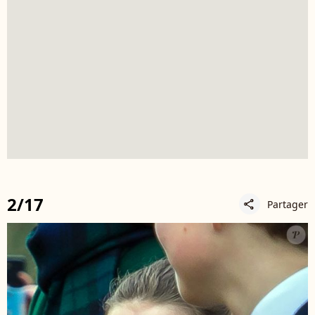
2/17
Partager
share