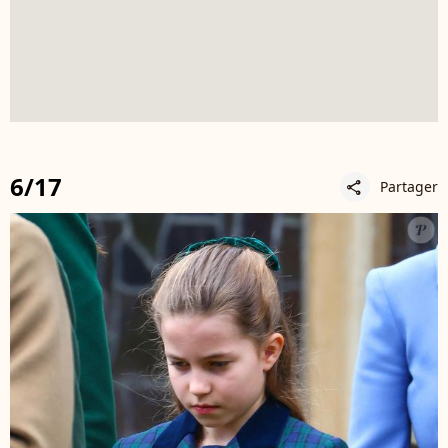
6/17
Partager
share