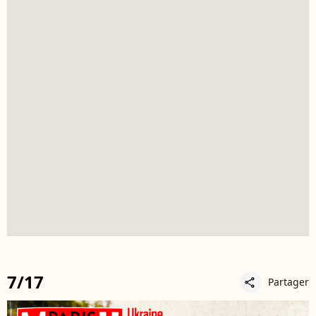
7/17
Partager
share