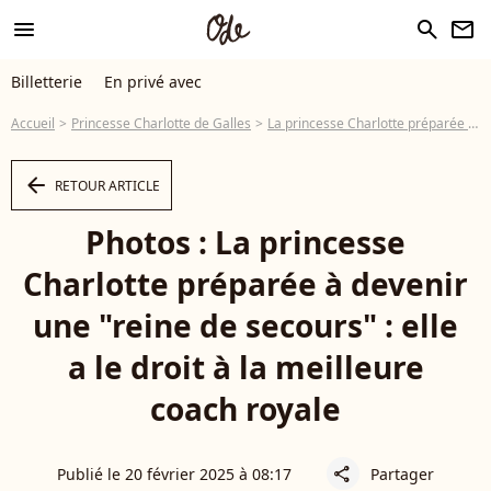
menu
search
newsletter
Billetterie
En privé avec
Accueil
Princesse Charlotte de Galles
La princesse Charlotte préparée à devenir une "reine de secours" : elle a le droit à la meilleure coach royale
arrow_left
RETOUR ARTICLE
Photos : La princesse
Charlotte préparée à devenir
une "reine de secours" : elle
a le droit à la meilleure
coach royale
Publié le 20 février 2025 à 08:17
Partager
share