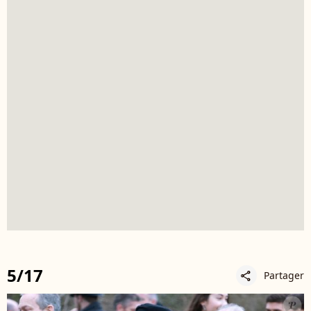
5/17
Partager
share