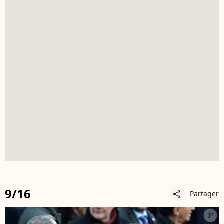
9/16
Partager
share