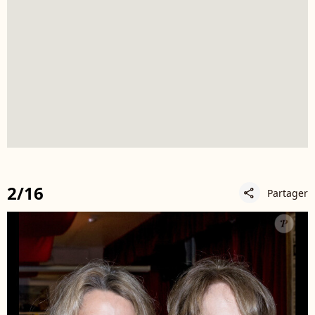
2/16
Partager
share