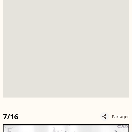
7/16
Partager
share