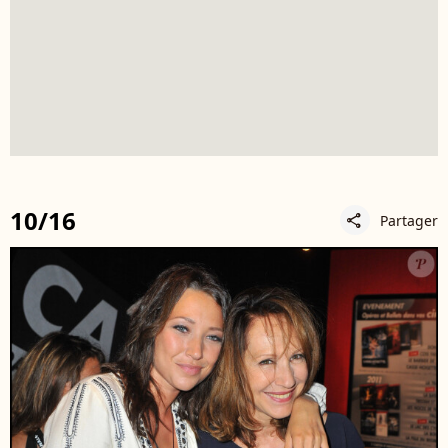
10/16
Partager
share