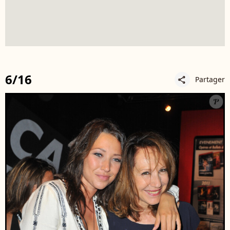
6/16
Partager
share