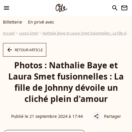
menu
search
newsletter
Billetterie
En privé avec
Accueil
Laura Smet
Nathalie Baye et Laura Smet fusionnelles : La fille de Johnny dévoile un cliché plein d'amour
arrow_left
RETOUR ARTICLE
Photos : Nathalie Baye et
Laura Smet fusionnelles : La
fille de Johnny dévoile un
cliché plein d'amour
Publié le 21 septembre 2024 à 17:44
Partager
share