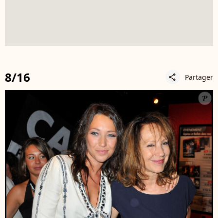
8/16
Partager
share