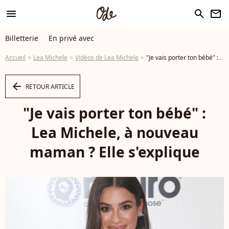
menu
search
newsletter
Billetterie
En privé avec
Accueil
Lea Michele
Vidéos de Lea Michele
"Je vais porter ton bébé" : Lea Michele, à nouveau maman ? Elle s'explique - Vidéo
arrow_left
RETOUR ARTICLE
"Je vais porter ton bébé" :
Lea Michele, à nouveau
maman ? Elle s'explique