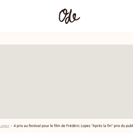
 Lopez
4 prix au festival pour le film de Frédéric Lopez "Après la fin" prix du public, meilleur scénario, meilleure fiction meilleur et prix masculin avec le comédien Louis Derungs (amputé des deux