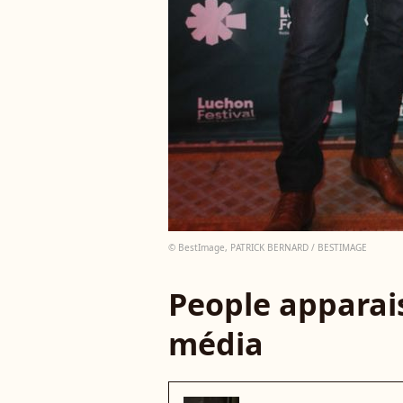
© BestImage, PATRICK BERNARD / BESTIMAGE
People apparais
média