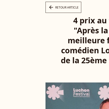
arrow_left
RETOUR ARTICLE
4 prix au
"Après la
meilleure f
comédien Lo
de la 25ème 