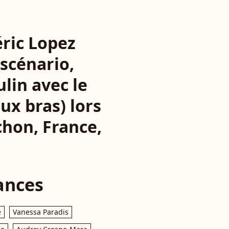
éric Lopez
 scénario,
ulin avec le
x bras) lors
chon, France,
ances
e
Vanessa Paradis