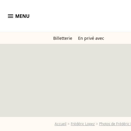
menu
MENU
Billetterie
En privé avec
Accueil
Frédéric Lopez
Photos de Frédéric