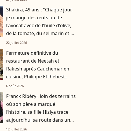
Shakira, 49 ans : "Chaque jour,
je mange des œufs ou de
l'avocat avec de l'huile d'olive,
de la tomate, du sel marin et un
smoothie"
22 juillet 2026
Fermeture définitive du
restaurant de Neetah et
Rakesh après Cauchemar en
cuisine, Philippe Etchebest
pensait les avoir sauvés
6 août 2026
Franck Ribéry : loin des terrains
où son père a marqué
l’histoire, sa fille Hiziya trace
aujourd’hui sa route dans un
tout autre univers
12 juillet 2026