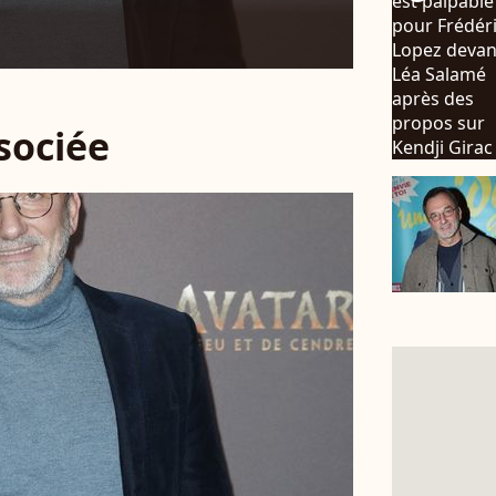
ssociée