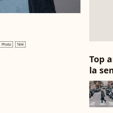
Photo
Télé
Top a
la se