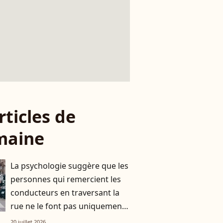
rticles de
maine
La psychologie suggère que les
personnes qui remercient les
conducteurs en traversant la
rue ne le font pas uniquement
par gratitude
20 juillet 2026