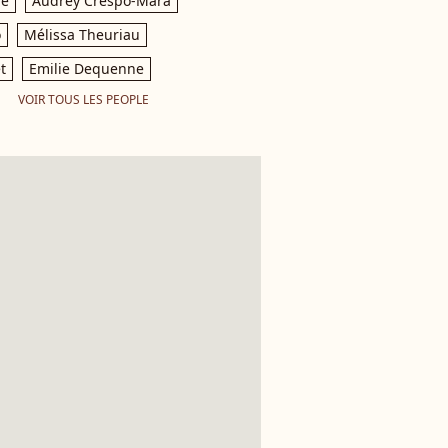
le
Audrey Crespo-Mara
o
Mélissa Theuriau
t
Emilie Dequenne
VOIR TOUS LES PEOPLE