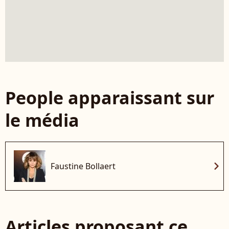
People apparaissant sur
le média
chevron_right
Faustine Bollaert
Articles proposant ce