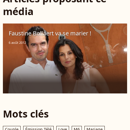
média
Faustine Bollaert va se marier !
6 août 2012
Mots clés
Couple
Émission Télé
Love
M6
Mariage