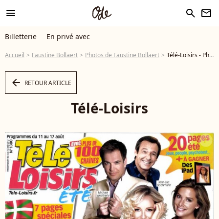
menu
search
newsletter
Billetterie
En privé avec
Accueil
Faustine Bollaert
Photos de Faustine Bollaert
Télé-Loisirs - Photo
arrow_left
RETOUR ARTICLE
Télé-Loisirs