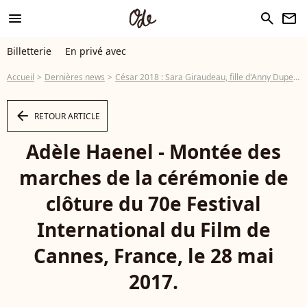
menu
search
newsletter
Billetterie
En privé avec
Accueil
Dernières news
César 2018 : Sara Giraudeau, fille d'Anny Duperey, meilleur second rôle féminin
arrow_left
RETOUR ARTICLE
Adèle Haenel - Montée des
marches de la cérémonie de
clôture du 70e Festival
International du Film de
Cannes, France, le 28 mai
2017.