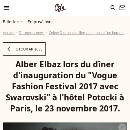
menu
search
newsletter
Billetterie
En privé avec
Accueil
Dernières news
Céline Dion endeuillée : elle pleure "un homme extrêmement gentil et chaleureux"
arrow_left
RETOUR ARTICLE
Alber Elbaz lors du dîner
d'inauguration du "Vogue
Fashion Festival 2017 avec
Swarovski" à l'hôtel Potocki à
Paris, le 23 novembre 2017.