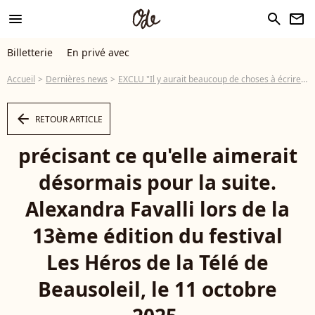
menu
search
newsletter
Billetterie
En privé avec
Accueil
Dernières news
EXCLU "Il y aurait beaucoup de choses à écrire" : On a échangé avec Alexandra Favalli (Ici tout commence) sur ce qu'elle aimerait pour son personnage de Maya
arrow_left
RETOUR ARTICLE
précisant ce qu'elle aimerait
désormais pour la suite.
Alexandra Favalli lors de la
13ème édition du festival
Les Héros de la Télé de
Beausoleil, le 11 octobre