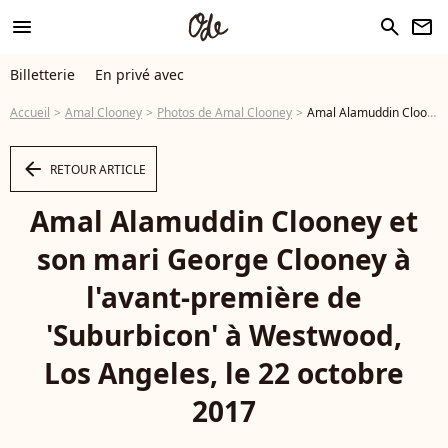
menu
search
newsletter
Billetterie
En privé avec
Accueil
Amal Clooney
Photos de Amal Clooney
Amal Alamuddin Clooney et son mari George Clooney à l'avant-première de 'Suburbicon' à Westwood, Los Angeles, le 22 octobre 2017 © AdMedia via Zuma/Bestimage - Photo
arrow_left
RETOUR ARTICLE
Amal Alamuddin Clooney et
son mari George Clooney à
l'avant-première de
'Suburbicon' à Westwood,
Los Angeles, le 22 octobre
2017