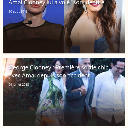
Amal Clooney lui a volé "son identité"
20 août 2018
George Clooney : Première sortie chic
avec Amal depuis son accident
29 juillet 2018