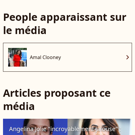
People apparaissant sur
le média
chevron_right
Amal Clooney
Articles proposant ce
média
Angelina Jolie "incroyablement jalouse" :