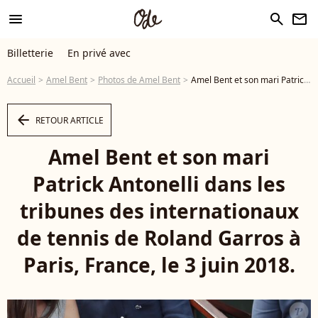
menu
search
newsletter
Billetterie
En privé avec
Accueil
Amel Bent
Photos de Amel Bent
Amel Bent et son mari Patrick Antonelli dans les tribunes des internationaux de tennis de Roland Garros à Paris, France, le 3 juin 2018. © Dominique Jacovides - Cyril Moreau/Bestimage - Photo
arrow_left
RETOUR ARTICLE
Amel Bent et son mari
Patrick Antonelli dans les
tribunes des internationaux
de tennis de Roland Garros à
Paris, France, le 3 juin 2018.