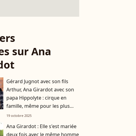
ers
les sur Ana
dot
Gérard Jugnot avec son fils
Arthur, Ana Girardot avec son
papa Hippolyte : cirque en
famille, même pour les plus
grands !
19 octobre 2025
Ana Girardot : Elle s'est mariée
deux fois avec le même homme