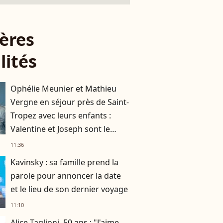
ères
lités
Ophélie Meunier et Mathieu
Vergne en séjour près de Saint-
Tropez avec leurs enfants :
Valentine et Joseph sont le
parfait mélange de leurs
11:36
parents !
Kavinsky : sa famille prend la
parole pour annoncer la date
et le lieu de son dernier voyage
11:10
Alice Taglioni, 50 ans : "J'aime