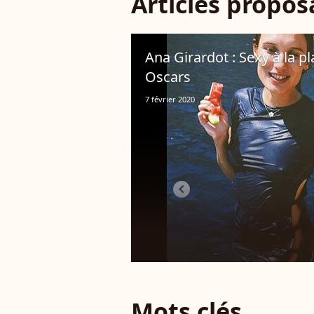
Articles propo
Ana Girardot : Sexy à la pl
Oscars
7 février 2020
Mots clés