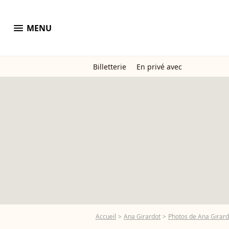
menu
MENU
Billetterie
En privé avec
Accueil
Ana Girardot
Photos de Ana Girard