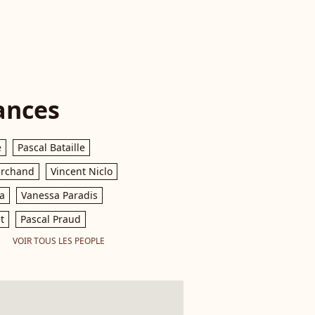
ances
e
Pascal Bataille
archand
Vincent Niclo
a
Vanessa Paradis
t
Pascal Praud
VOIR TOUS LES PEOPLE