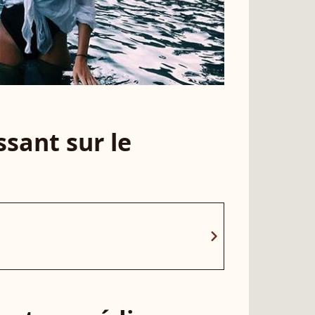
sant sur le
chevron_right