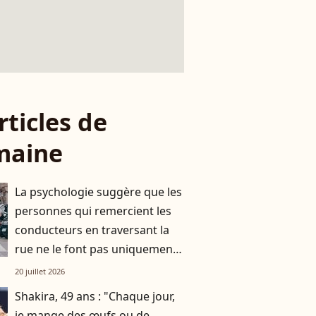
rticles de
maine
La psychologie suggère que les
personnes qui remercient les
conducteurs en traversant la
rue ne le font pas uniquement
par gratitude
20 juillet 2026
Shakira, 49 ans : "Chaque jour,
je mange des œufs ou de