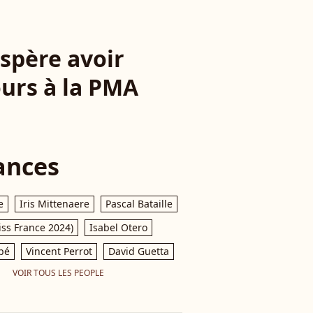
espère avoir
ours à la PMA
ances
e
Iris Mittenaere
Pascal Bataille
iss France 2024)
Isabel Otero
pé
Vincent Perrot
David Guetta
VOIR TOUS LES PEOPLE