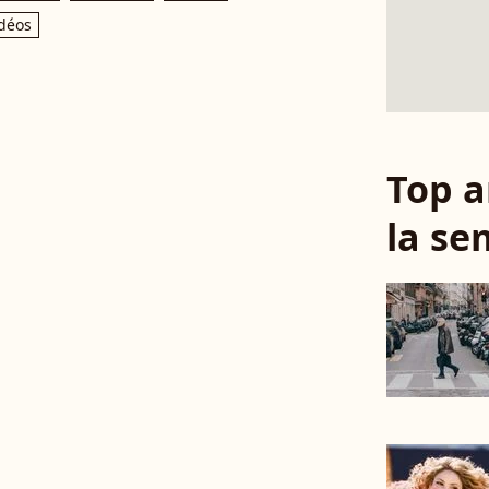
déos
Top a
la se