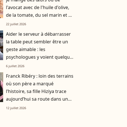
l'avocat avec de l'huile d'olive,
de la tomate, du sel marin et un
smoothie"
22 juillet 2026
Aider le serveur à débarrasser
la table peut sembler être un
geste aimable : les
psychologues y voient quelque
chose de bien plus profond.
6 juillet 2026
Franck Ribéry : loin des terrains
où son père a marqué
l’histoire, sa fille Hiziya trace
aujourd’hui sa route dans un
tout autre univers
12 juillet 2026