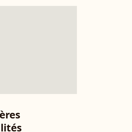
ères
lités