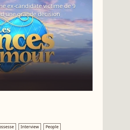
Une ex-candidate victime de 9
nd une grande décision
ossesse
Interview
People