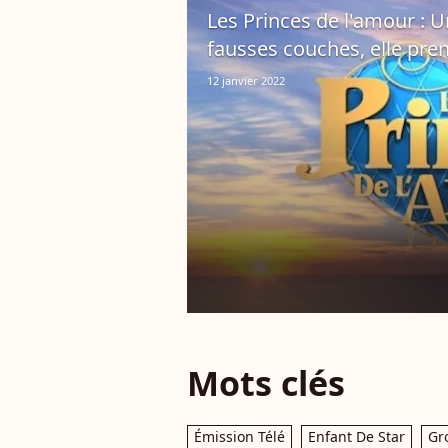
Les Princes de l'amour : 
fausses couches, elle pre
12 janvier 2022
Mots clés
Émission Télé
Enfant De Star
Gr