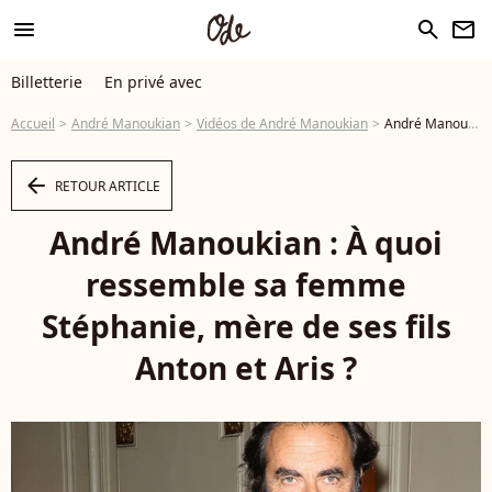
menu
search
newsletter
Billetterie
En privé avec
Accueil
André Manoukian
Vidéos de André Manoukian
André Manoukian : À quoi ressemble sa femme Stéphanie, mère de ses fils Anton et Aris ? - Vidéo
arrow_left
RETOUR ARTICLE
André Manoukian : À quoi
ressemble sa femme
Stéphanie, mère de ses fils
Anton et Aris ?