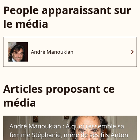
People apparaissant sur
le média
chevron_right
André Manoukian
Articles proposant ce
média
André Manoukian : À quoi ressemble sa
femme Stéphanie, mère de ses fils Anton